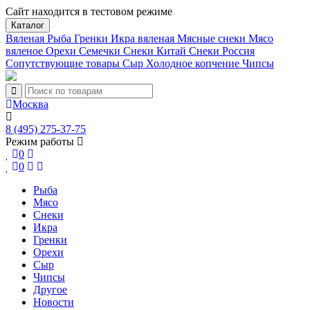
Сайт находится в тестовом режиме
Каталог
Вяленая Рыба
Гренки
Икра вяленая
Мясные снеки
Мясо
вяленое
Орехи
Семечки
Снеки Китай
Снеки Россия
Сопутствующие товары
Сыр
Холодное копчение
Чипсы
Москва
8 (495) 275-37-75
Режим работы
0
0
Рыба
Мясо
Снеки
Икра
Гренки
Орехи
Сыр
Чипсы
Другое
Новости